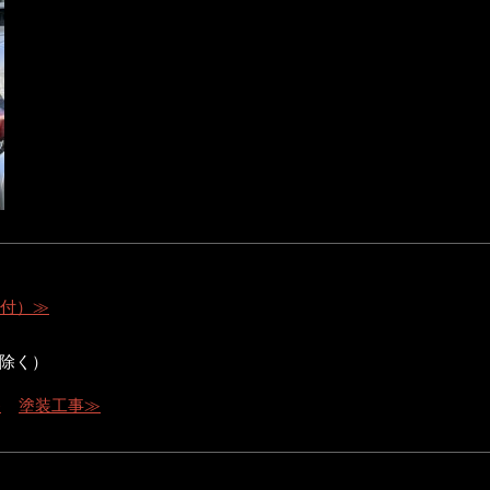
受付）≫
除く）
≫
塗装工事≫