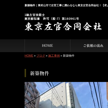
新築物件｜東村山市で左官工事に携わるなら東京左官合同会社！【求
HOME
ご依頼の流れ
HOME
»
ブログ
»
施工事例
»
新築物件
新築物件