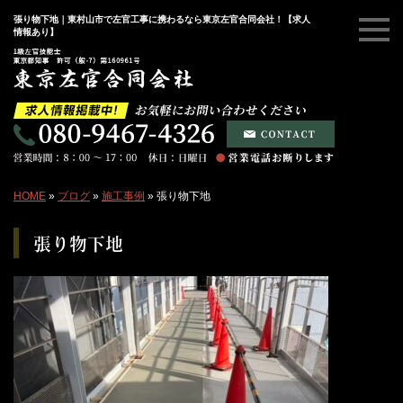
張り物下地｜東村山市で左官工事に携わるなら東京左官合同会社！【求人
情報あり】
HOME
»
ブログ
»
施工事例
»
張り物下地
張り物下地